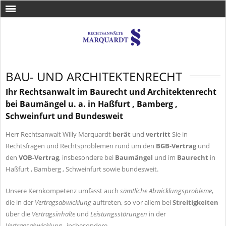
BAU- UND ARCHITEKTENRECHT
Ihr Rechtsanwalt im Baurecht und Architektenrecht
bei Baumängel u. a. in Haßfurt , Bamberg ,
Schweinfurt und Bundesweit
Herr Rechtsanwalt Willy Marquardt
berät
und
vertritt
Sie in
Rechtsfragen und Rechtsproblemen rund um den
BGB-Vertrag
und
den
VOB-Vertrag
, insbesondere bei
Baumängel
und im
Baurecht
in
Haßfurt , Bamberg , Schweinfurt sowie bundesweit.
Unsere Kernkompetenz umfasst auch
sämtliche Abwicklungsprobleme
,
die in der
Vertragsabwicklung
auftreten, so vor allem bei
Streitigkeiten
über die
Vertragsinhalte
und
Leistungsstörungen
in der
Vertragsabwicklung
, insbesondere