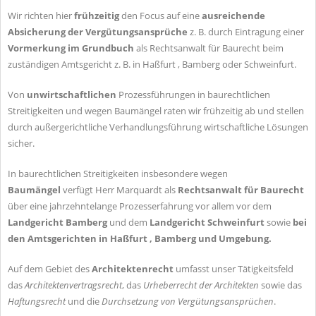
Wir richten hier
frühzeitig
den Focus auf eine
ausreichende
Absicherung der Vergütungsansprüche
z. B. durch Eintragung einer
Vormerkung im Grundbuch
als Rechtsanwalt für Baurecht beim
zuständigen Amtsgericht z. B. in Haßfurt , Bamberg oder Schweinfurt.
Von
unwirtschaftlichen
Prozessführungen in baurechtlichen
Streitigkeiten und wegen Baumängel raten wir frühzeitig ab und stellen
durch außergerichtliche Verhandlungsführung wirtschaftliche Lösungen
sicher.
In baurechtlichen Streitigkeiten insbesondere wegen
Baumängel
verfügt Herr Marquardt als
Rechtsanwalt für Baurecht
über eine jahrzehntelange Prozesserfahrung vor allem vor dem
Landgericht Bamberg
und dem
Landgericht Schweinfurt
sowie
bei
den Amtsgerichten in Haßfurt , Bamberg und Umgebung.
Auf dem Gebiet des
Architektenrecht
umfasst unser Tätigkeitsfeld
das
Architektenvertragsrecht
, das
Urheberrecht der Architekten
sowie das
Haftungsrecht
und die
Durchsetzung von Vergütungsansprüchen
.