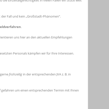
 die Einzelfallgerechtigkeit in vielen Fällen ein Stück weit
t der Fall und kein „Großstadt-Phänomen“.
eldverfahren
.
ientieren uns hier an den aktuellen Empfehlungen
setzten Personals kämpfen wir für Ihre Interessen.
e gerne
frühzeitig
in der entsprechenden JVA z. B. in
Hof gefahren um einen entsprechenden Termin mit Ihnen