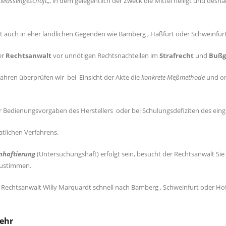
„
Massengeschäft
„, in dem gelegentlich der Zweck die Mittel heiligt und deshalb
t auch in eher ländlichen Gegenden wie Bamberg , Haßfurt oder Schweinfur
er
Rechtsanwalt
vor unnötigen Rechtsnachteilen im
Strafrecht
und
Bußg
hren überprüfen wir bei Einsicht der Akte die
konkrete Meßmethode
und or
Bedienungsvorgaben des Herstellers oder bei Schulungsdefiziten des einge
atlichen Verfahrens.
nhaftierung
(Untersuchungshaft) erfolgt sein, besucht der Rechtsanwalt Si
zustimmen.
rr Rechtsanwalt Willy Marquardt schnell nach Bamberg , Schweinfurt oder 
ehr