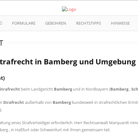
FORMULARE
GEBÜHREN
RECHTSTIPPS
HINWEISE
 Strafrecht in Bamberg und Umgebung
t)
Strafrecht
beim Landgericht
Bamberg
und in Nordbayern (
Bamberg
,
Sc
im
Strafrecht
außerhalb von
Bamberg
bundesweit in strafrechtlichen Erm
g.
ltung eines Strafverteidiger erforderlich. Herr Rechtsanwalt Marquardt ni
mberg , in Haßfurt oder Schweinfurt mit Ihnen gemeinsam teil.