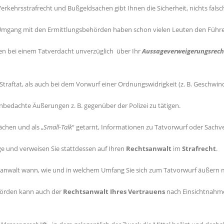
 Verkehrsstrafrecht und Bußgeldsachen gibt Ihnen die Sicherheit, nichts fals
Umgang mit den Ermittlungsbehörden haben schon vielen Leuten den Führe
igten bei einem Tatverdacht unverzüglich über Ihr
Aussageverweigerungsrech
Straftat, als auch bei dem Vorwurf einer Ordnungswidrigkeit (z. B. Geschwin
unbedachte Äußerungen z. B. gegenüber der Polizei zu tätigen.
ächen und als „
Small-Talk
“ getarnt, Informationen zu Tatvorwurf oder Sachve
age und verweisen Sie stattdessen auf Ihren
Rechtsanwalt
im
Strafrecht
.
htsanwalt wann, wie und in welchem Umfang Sie sich zum Tatvorwurf äußern 
hörden kann auch der
Rechtsanwalt Ihres Vertrauens
nach Einsichtnahme