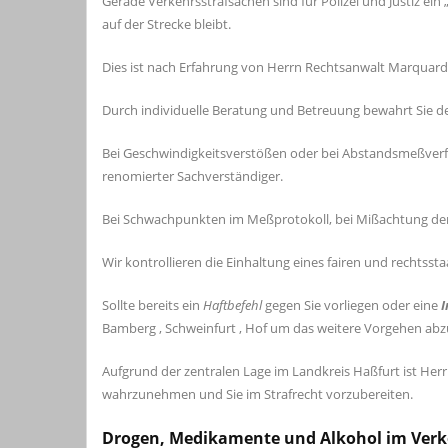
Gerade Verkehrsstrafsachen sind für Polizei und Justiz ein 
auf der Strecke bleibt.
Dies ist nach Erfahrung von Herrn Rechtsanwalt Marquard
Durch individuelle Beratung und Betreuung bewahrt Sie d
Bei Geschwindigkeitsverstößen oder bei Abstandsmeßverfa
renomierter Sachverständiger.
Bei Schwachpunkten im Meßprotokoll, bei Mißachtung der 
Wir kontrollieren die Einhaltung eines fairen und rechtssta
Sollte bereits ein
Haftbefehl
gegen Sie vorliegen oder eine
I
Bamberg , Schweinfurt , Hof um das weitere Vorgehen ab
Aufgrund der zentralen Lage im Landkreis Haßfurt ist He
wahrzunehmen und Sie im Strafrecht vorzubereiten.
Drogen, Medikamente und Alkohol im Verk