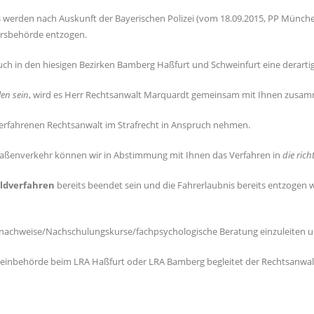
rden nach Auskunft der Bayerischen Polizei (vom 18.09.2015, PP München)
ehrsbehörde entzogen.
 auch in den hiesigen Bezirken Bamberg Haßfurt und Schweinfurt eine derart
len sein
, wird es Herr Rechtsanwalt Marquardt gemeinsam mit Ihnen zus
nes erfahrenen Rechtsanwalt im Strafrecht in Anspruch nehmen.
traßenverkehr können wir in Abstimmung mit Ihnen das Verfahren in
die ric
ldverfahren
bereits beendet sein und die Fahrerlaubnis bereits entzogen w
nenznachweise/Nachschulungskurse/fachpsychologische Beratung einzuleiten u
einbehörde beim LRA Haßfurt oder LRA Bamberg begleitet der Rechtsanwalt 